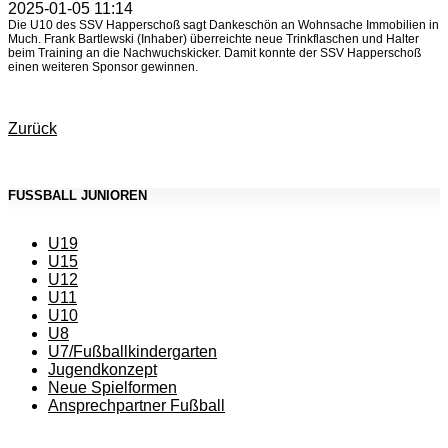
2025-01-05 11:14
Die U10 des SSV Happerschoß sagt Dankeschön an Wohnsache Immobilien in
Much. Frank Bartlewski (Inhaber) überreichte neue Trinkflaschen und Halter
beim Training an die Nachwuchskicker. Damit konnte der SSV Happerschoß
einen weiteren Sponsor gewinnen.
Zurück
FUSSBALL JUNIOREN
U19
U15
U12
U11
U10
U8
U7/Fußballkindergarten
Jugendkonzept
Neue Spielformen
Ansprechpartner Fußball