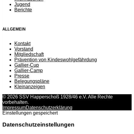
Jugend
Berichte
ALLGEMEIN
Kontakt
Vorstand
Mitgliedschaft
Prävention von Kindeswohlgefährdung
Gallier-Cup
Gallier-Camp
Presse
Belegungspläne
Kleinanzeigen
© 2026 SSV Happerschoß 1928/46 e.V. Alle Rechte
vorbehalten.
Impressum
Datenschutzerklärung
Einstellungen gespeichert
Datenschutzeinstellungen