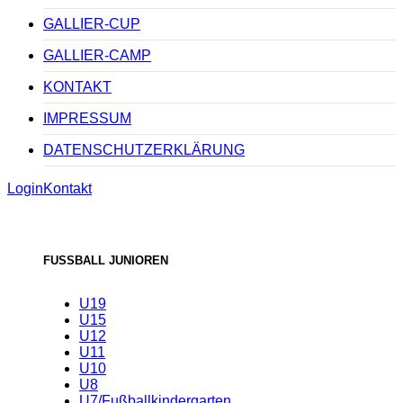
GALLIER-CUP
GALLIER-CAMP
KONTAKT
IMPRESSUM
DATENSCHUTZERKLÄRUNG
Login
Kontakt
FUSSBALL JUNIOREN
U19
U15
U12
U11
U10
U8
U7/Fußballkindergarten