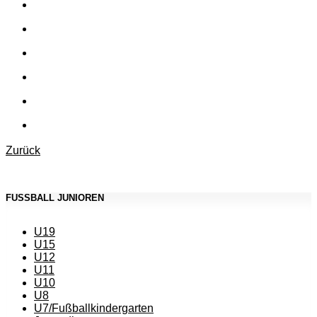
Zurück
FUSSBALL JUNIOREN
U19
U15
U12
U11
U10
U8
U7/Fußballkindergarten