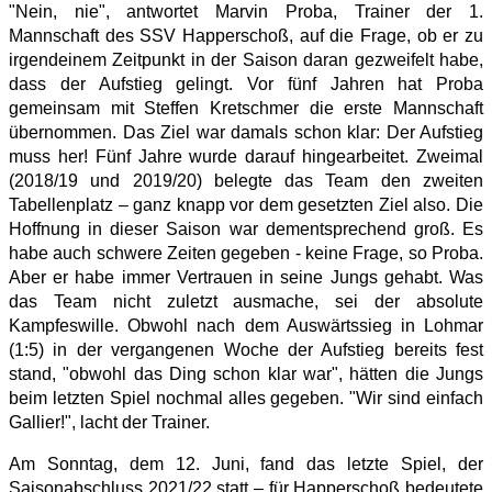
"Nein, nie", antwortet Marvin Proba, Trainer der 1.
Mannschaft des SSV Happerschoß, auf die Frage, ob er zu
irgendeinem Zeitpunkt in der Saison daran gezweifelt habe,
dass der Aufstieg gelingt. Vor fünf Jahren hat Proba
gemeinsam mit Steffen Kretschmer die erste Mannschaft
übernommen. Das Ziel war damals schon klar: Der Aufstieg
muss her! Fünf Jahre wurde darauf hingearbeitet. Zweimal
(2018/19 und 2019/20) belegte das Team den zweiten
Tabellenplatz – ganz knapp vor dem gesetzten Ziel also. Die
Hoffnung in dieser Saison war dementsprechend groß. Es
habe auch schwere Zeiten gegeben - keine Frage, so Proba.
Aber er habe immer Vertrauen in seine Jungs gehabt. Was
das Team nicht zuletzt ausmache, sei der absolute
Kampfeswille. Obwohl nach dem Auswärtssieg in Lohmar
(1:5) in der vergangenen Woche der Aufstieg bereits fest
stand, "obwohl das Ding schon klar war", hätten die Jungs
beim letzten Spiel nochmal alles gegeben. "Wir sind einfach
Gallier!", lacht der Trainer.
Am Sonntag, dem 12. Juni, fand das letzte Spiel, der
Saisonabschluss 2021/22 statt – für Happerschoß bedeutete