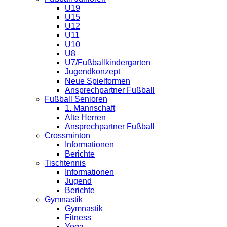
U19
U15
U12
U11
U10
U8
U7/Fußballkindergarten
Jugendkonzept
Neue Spielformen
Ansprechpartner Fußball
Fußball Senioren
1. Mannschaft
Alte Herren
Ansprechpartner Fußball
Crossminton
Informationen
Berichte
Tischtennis
Informationen
Jugend
Berichte
Gymnastik
Gymnastik
Fitness
Yoga