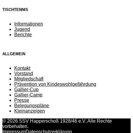
TISCHTENNIS
Informationen
Jugend
Berichte
ALLGEMEIN
Kontakt
Vorstand
Mitgliedschaft
Prävention von Kindeswohlgefährdung
Gallier-Cup
Gallier-Camp
Presse
Belegungspläne
Kleinanzeigen
© 2026 SSV Happerschoß 1928/46 e.V. Alle Rechte
vorbehalten.
Impressum
Datenschutzerklärung