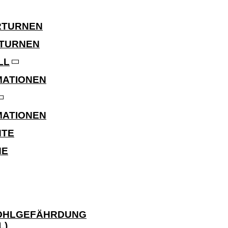
RTURNEN
TURNEN
LL
MATIONEN
MATIONEN
HTE
NE
WOHLGEFÄHRDUNG
)