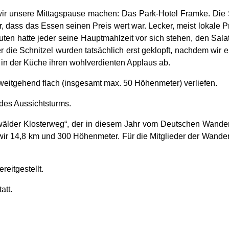
ir unsere Mittagspause machen: Das Park-Hotel Framke. Die Spei
ber, dass das Essen seinen Preis wert war. Lecker, meist lokale
uten hatte jeder seine Hauptmahlzeit vor sich stehen, den Salat
ie Schnitzel wurden tatsächlich erst geklopft, nachdem wir e
t in der Küche ihren wohlverdienten Applaus ab.
r weitgehend flach (insgesamt max. 50 Höhenmeter) verliefen.
es Aussichtsturms.
rwälder Klosterweg“, der in diesem Jahr vom Deutschen Wander
 wir 14,8 km und 300 Höhenmeter. Für die Mitglieder der Wande
eitgestellt.
att.