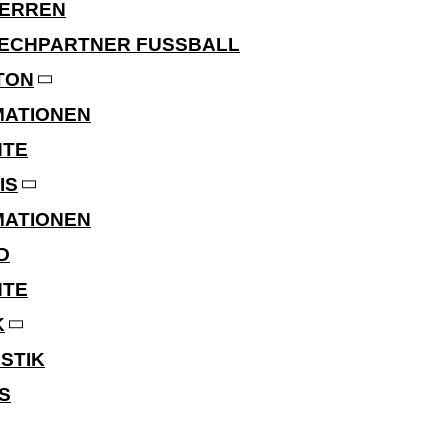
HERREN
ECHPARTNER FUSSBALL
TON
MATIONEN
HTE
IS
MATIONEN
D
HTE
K
STIK
S