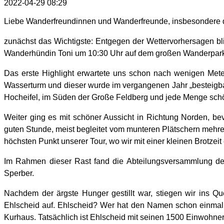
2022-04-29 08:29
Liebe Wanderfreundinnen und Wanderfreunde, insbesondere 
zunächst das Wichtigste: Entgegen der Wettervorhersagen bl
Wanderhündin Toni um 10:30 Uhr auf dem großen Wanderparkp
Das erste Highlight erwartete uns schon nach wenigen Mete
Wasserturm und dieser wurde im vergangenen Jahr „besteigba
Hocheifel, im Süden der Große Feldberg und jede Menge sc
Weiter ging es mit schöner Aussicht in Richtung Norden, bevo
guten Stunde, meist begleitet vom munteren Plätschern mehr
höchsten Punkt unserer Tour, wo wir mit einer kleinen Brotzeit
Im Rahmen dieser Rast fand die Abteilungsversammlung der 
Sperber.
Nachdem der ärgste Hunger gestillt war, stiegen wir ins 
Ehlscheid auf. Ehlscheid? Wer hat den Namen schon einmal geh
Kurhaus. Tatsächlich ist Ehlscheid mit seinen 1500 Einwohnern