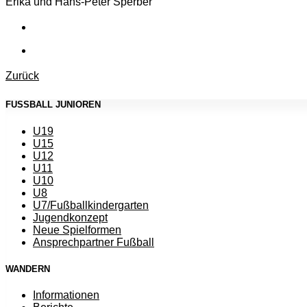
Erika und Hans-Peter Sperber
Zurück
FUSSBALL JUNIOREN
U19
U15
U12
U11
U10
U8
U7/Fußballkindergarten
Jugendkonzept
Neue Spielformen
Ansprechpartner Fußball
WANDERN
Informationen