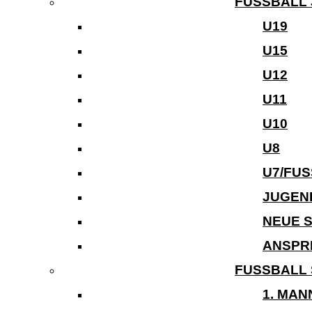
FUSSBALL 
U19
U15
U12
U11
U10
U8
U7/FU
JUGEN
NEUE 
ANSPR
FUSSBALL 
1. MA