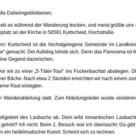
die Daheimgebliebenen,
ieb es während der Wanderung trocken, und meist grüßte uns
latz an der Kirche in 56581 Kurtscheid, Hochstraße.
rn: Kurtscheid ist die höchstgelegene Gemeinde im Landkre
r“ gemacht. Der Aufstieg lohnte sich. Denn das Panorama ist
höne Gegend dazwischen.
r wir zu einer „5-Täler-Tour“ ins Fockenbachtal abstiegen. Di
erer Bäche. Nach etwa 2 Stunden erreichten wir nach einem zun
 eine Rast einlegten.
Wanderabteilung statt. Zum Abteilungsleiter wurde einstimmig
Quellgebiet des Laubachs ab. Dem wild romantischen Laubacht
ört? Ich nicht. Beim 1. Besuch war ich überrascht: Da gibt e
 ein heilklimatischer Kurort. Scheint sich zu rechnen.