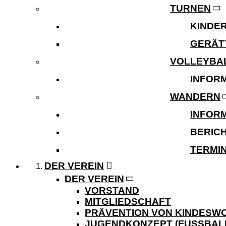
TURNEN
KINDE
GERÄT
VOLLEYBA
INFOR
WANDERN
INFOR
BERIC
TERMI
DER VEREIN
DER VEREIN
VORSTAND
MITGLIEDSCHAFT
PRÄVENTION VON KINDES
JUGENDKONZEPT (FUSSBALL