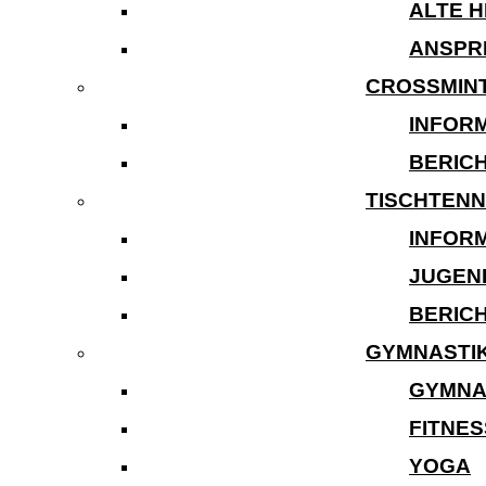
ALTE 
ANSPR
CROSSMIN
INFOR
BERIC
TISCHTENN
INFOR
JUGEN
BERIC
GYMNASTI
GYMNA
FITNES
YOGA