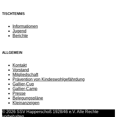
TISCHTENNIS
Informationen
Jugend
Berichte
ALLGEMEIN
Kontakt
Vorstand
Mitgliedschaft
Prävention von Kindeswohlgefährdung
Gallier-Cup
Gallier-Camp
Presse
Belegungspläne
Kleinanzeigen
© 2026 SSV Happerschoß 1928/46 e.V. Alle Rechte
vorbehalten.