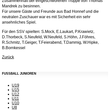
Zusammenhalt der eingeschworenen Truppe von Thomas
Mandrek zu besinnen.
Für unsere Gäste und Freunde aus Bad Honnef und die
neutralen Zuschauer war es mit Sicherheit ein sehr
ansehnliches Spiel.
Für den SSV spielten: S.Mock, E.Laukart, P.Krawietz,
D.Thorbeck, S.Neufeld, W.Neufeld, S.Höhn, J.Föhres,
R.Schmitz, T.Geiger, T.Feierabend, T.Dammig, W.Hipke,
B.Bornkessel
Zurück
FUSSBALL JUNIOREN
U19
U15
U12
U11
U10
U8