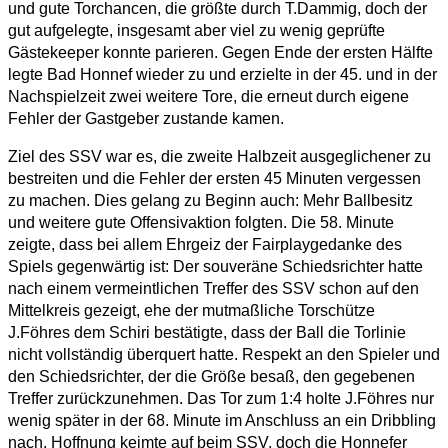
und gute Torchancen, die größte durch T.Dammig, doch der
gut aufgelegte, insgesamt aber viel zu wenig geprüfte
Gästekeeper konnte parieren. Gegen Ende der ersten Hälfte
legte Bad Honnef wieder zu und erzielte in der 45. und in der
Nachspielzeit zwei weitere Tore, die erneut durch eigene
Fehler der Gastgeber zustande kamen.
Ziel des SSV war es, die zweite Halbzeit ausgeglichener zu
bestreiten und die Fehler der ersten 45 Minuten vergessen
zu machen. Dies gelang zu Beginn auch: Mehr Ballbesitz
und weitere gute Offensivaktion folgten. Die 58. Minute
zeigte, dass bei allem Ehrgeiz der Fairplaygedanke des
Spiels gegenwärtig ist: Der souveräne Schiedsrichter hatte
nach einem vermeintlichen Treffer des SSV schon auf den
Mittelkreis gezeigt, ehe der mutmaßliche Torschütze
J.Föhres dem Schiri bestätigte, dass der Ball die Torlinie
nicht vollständig überquert hatte. Respekt an den Spieler und
den Schiedsrichter, der die Größe besaß, den gegebenen
Treffer zurückzunehmen. Das Tor zum 1:4 holte J.Föhres nur
wenig später in der 68. Minute im Anschluss an ein Dribbling
nach. Hoffnung keimte auf beim SSV, doch die Honnefer