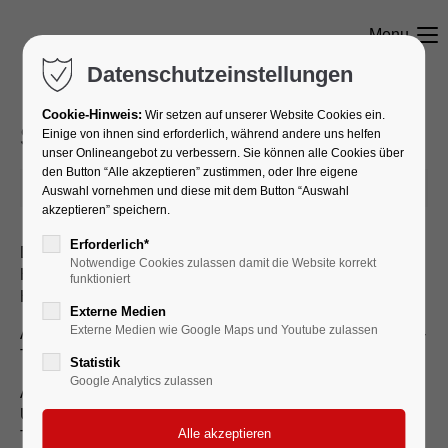
Menu
Datenschutzeinstellungen
Cookie-Hinweis:
Wir setzen auf unserer Website Cookies ein.
Sportwoche 2022
Einige von ihnen sind erforderlich, während andere uns helfen
unser Onlineangebot zu verbessern. Sie können alle Cookies über
den Button “Alle akzeptieren” zustimmen, oder Ihre eigene
2022-05-30 09:05
Auswahl vornehmen und diese mit dem Button “Auswahl
akzeptieren” speichern.
Erforderlich*
Die Vorbereitungen für die Sportwoche des SSV
Notwendige Cookies zulassen damit die Website korrekt
Happerschoß vom 17.06. bis 19.06.2022 laufen auf
funktioniert
Hochtouren.
Externe Medien
Externe Medien wie Google Maps und Youtube zulassen
Am Freitag, den 17.06. findet das traditionelle AlteHerren-
Turnier statt.
Statistik
Google Analytics zulassen
Am Samstag startet der GallierCup mit den U8, U10 und
U13-Mannschaften. Ab 13:00 Uhr findet ein Ehemaligen-
Treffen inkl. Torwandschießen statt. Ab 14:00 Uhr können