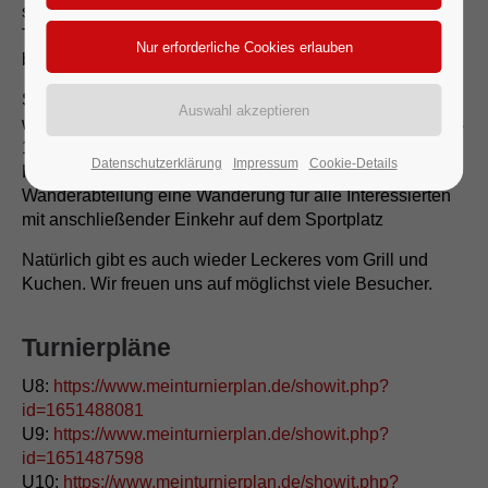
sich Kinder mit den Eltern beim Tischtennis in der
Turnhalle messen. Ab ca. 19:30 Uhr lassen wir den Tag
bei gemütlichem Beisammensein ausklingen.
Sonntags ist mit den U9, U10 und U15-Teams ein
weiterer Turniertag ab 9:00 Uhr in Planung. Von 10:00 bis
12:00 Uhr findet in der Turnhalle ein Ninja Parcours für
Datenschutzerklärung
Impressum
Cookie-Details
Kinder ab 8 Jahren statt. Um 10:30 Uhr startet unsere
Wanderabteilung eine Wanderung für alle Interessierten
mit anschließender Einkehr auf dem Sportplatz
Natürlich gibt es auch wieder Leckeres vom Grill und
Kuchen. Wir freuen uns auf möglichst viele Besucher.
Turnierpläne
U8:
https://www.meinturnierplan.de/showit.php?
id=1651488081
U9:
https://www.meinturnierplan.de/showit.php?
id=1651487598
U10:
https://www.meinturnierplan.de/showit.php?