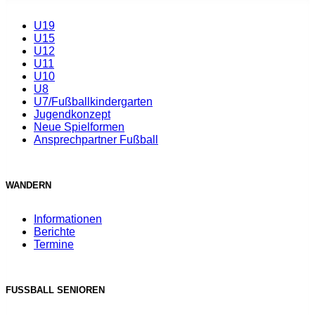
U19
U15
U12
U11
U10
U8
U7/Fußballkindergarten
Jugendkonzept
Neue Spielformen
Ansprechpartner Fußball
WANDERN
Informationen
Berichte
Termine
FUSSBALL SENIOREN