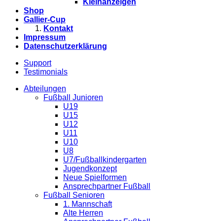
Kleinanzeigen
Shop
Gallier-Cup
Kontakt
Impressum
Datenschutzerklärung
Support
Testimonials
Abteilungen
Fußball Junioren
U19
U15
U12
U11
U10
U8
U7/Fußballkindergarten
Jugendkonzept
Neue Spielformen
Ansprechpartner Fußball
Fußball Senioren
1. Mannschaft
Alte Herren