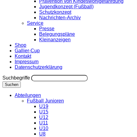
Prävention von Kindeswohlgefährdung
Jugendkonzept (Fußball)
Schutzkonzept
Nachrichten-Archiv
Service
Presse
Belegungspläne
Kleinanzeigen
Shop
Gallier-Cup
Kontakt
Impressum
Datenschutzerklärung
Suchbegriffe
Suchen
Abteilungen
Fußball Junioren
U19
U15
U12
U11
U10
U8