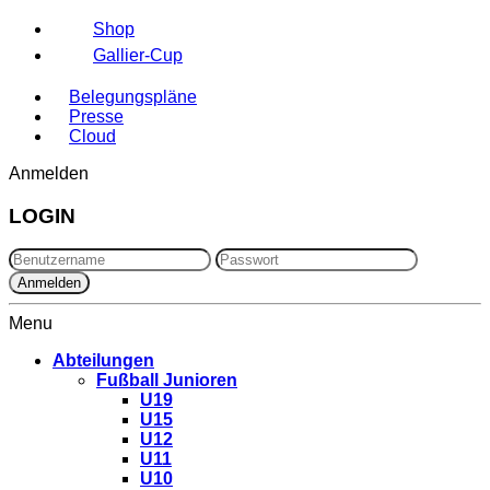
Shop
Gallier-Cup
Belegungspläne
Presse
Cloud
Anmelden
LOGIN
Menu
Abteilungen
Fußball Junioren
U19
U15
U12
U11
U10