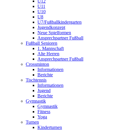
U12
U11
U10
U8
U7/Fußballkindergarten
Jugendkonzept
Neue Spielformen
Ansprechpartner Fußball
Fußball Senioren
1. Mannschaft
Alte Herren
Ansprechpartner Fußball
Crossminton
Informationen
Berichte
Tischtennis
Informationen
Jugend
Berichte
Gymnastik
Gymnastik
Fitness
Yoga
Turnen
Kinderturnen