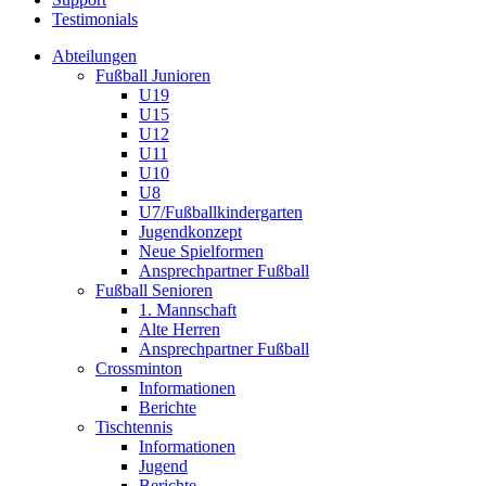
Testimonials
Abteilungen
Fußball Junioren
U19
U15
U12
U11
U10
U8
U7/Fußballkindergarten
Jugendkonzept
Neue Spielformen
Ansprechpartner Fußball
Fußball Senioren
1. Mannschaft
Alte Herren
Ansprechpartner Fußball
Crossminton
Informationen
Berichte
Tischtennis
Informationen
Jugend
Berichte