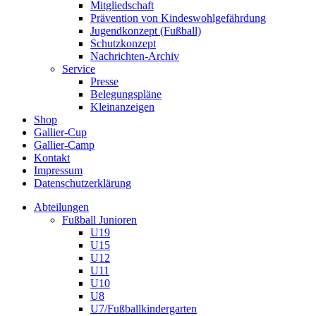
Mitgliedschaft
Prävention von Kindeswohlgefährdung
Jugendkonzept (Fußball)
Schutzkonzept
Nachrichten-Archiv
Service
Presse
Belegungspläne
Kleinanzeigen
Shop
Gallier-Cup
Gallier-Camp
Kontakt
Impressum
Datenschutzerklärung
Abteilungen
Fußball Junioren
U19
U15
U12
U11
U10
U8
U7/Fußballkindergarten