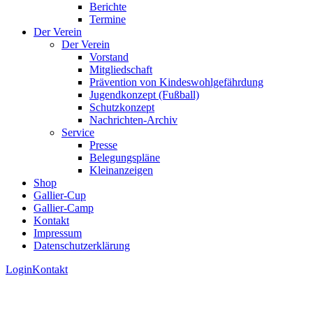
Berichte
Termine
Der Verein
Der Verein
Vorstand
Mitgliedschaft
Prävention von Kindeswohlgefährdung
Jugendkonzept (Fußball)
Schutzkonzept
Nachrichten-Archiv
Service
Presse
Belegungspläne
Kleinanzeigen
Shop
Gallier-Cup
Gallier-Camp
Kontakt
Impressum
Datenschutzerklärung
Login
Kontakt