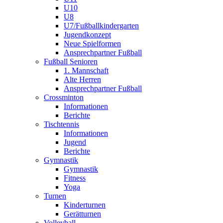
U10
U8
U7/Fußballkindergarten
Jugendkonzept
Neue Spielformen
Ansprechpartner Fußball
Fußball Senioren
1. Mannschaft
Alte Herren
Ansprechpartner Fußball
Crossminton
Informationen
Berichte
Tischtennis
Informationen
Jugend
Berichte
Gymnastik
Gymnastik
Fitness
Yoga
Turnen
Kinderturnen
Gerätturnen
Volleyball