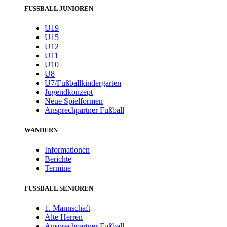
FUSSBALL JUNIOREN
U19
U15
U12
U11
U10
U8
U7/Fußballkindergarten
Jugendkonzept
Neue Spielformen
Ansprechpartner Fußball
WANDERN
Informationen
Berichte
Termine
FUSSBALL SENIOREN
1. Mannschaft
Alte Herren
Ansprechpartner Fußball