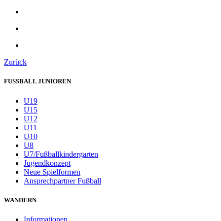
Zurück
FUSSBALL JUNIOREN
U19
U15
U12
U11
U10
U8
U7/Fußballkindergarten
Jugendkonzept
Neue Spielformen
Ansprechpartner Fußball
WANDERN
Informationen