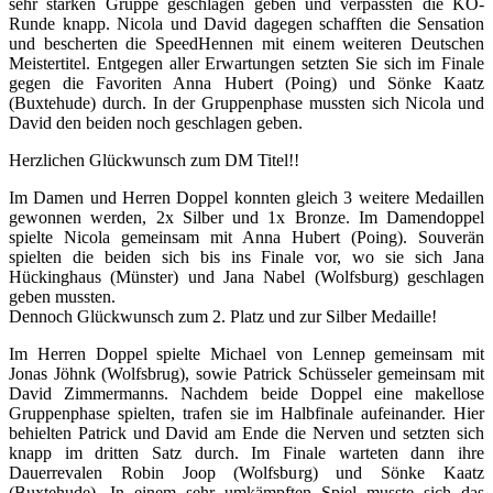
sehr starken Gruppe geschlagen geben und verpassten die KO-
Runde knapp. Nicola und David dagegen schafften die Sensation
und bescherten die SpeedHennen mit einem weiteren Deutschen
Meistertitel. Entgegen aller Erwartungen setzten Sie sich im Finale
gegen die Favoriten Anna Hubert (Poing) und Sönke Kaatz
(Buxtehude) durch. In der Gruppenphase mussten sich Nicola und
David den beiden noch geschlagen geben.
Herzlichen Glückwunsch zum DM Titel!!
Im Damen und Herren Doppel konnten gleich 3 weitere Medaillen
gewonnen werden, 2x Silber und 1x Bronze. Im Damendoppel
spielte Nicola gemeinsam mit Anna Hubert (Poing). Souverän
spielten die beiden sich bis ins Finale vor, wo sie sich Jana
Hückinghaus (Münster) und Jana Nabel (Wolfsburg) geschlagen
geben mussten.
Dennoch Glückwunsch zum 2. Platz und zur Silber Medaille!
Im Herren Doppel spielte Michael von Lennep gemeinsam mit
Jonas Jöhnk (Wolfsbrug), sowie Patrick Schüsseler gemeinsam mit
David Zimmermanns. Nachdem beide Doppel eine makellose
Gruppenphase spielten, trafen sie im Halbfinale aufeinander. Hier
behielten Patrick und David am Ende die Nerven und setzten sich
knapp im dritten Satz durch. Im Finale warteten dann ihre
Dauerrevalen Robin Joop (Wolfsburg) und Sönke Kaatz
(Buxtehude). In einem sehr umkämpften Spiel musste sich das