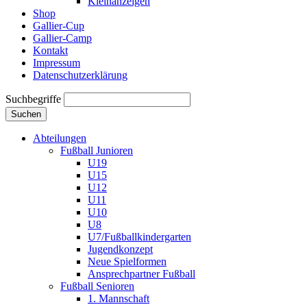
Kleinanzeigen
Shop
Gallier-Cup
Gallier-Camp
Kontakt
Impressum
Datenschutzerklärung
Suchbegriffe
Suchen
Abteilungen
Fußball Junioren
U19
U15
U12
U11
U10
U8
U7/Fußballkindergarten
Jugendkonzept
Neue Spielformen
Ansprechpartner Fußball
Fußball Senioren
1. Mannschaft