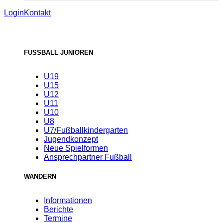
Login
Kontakt
FUSSBALL JUNIOREN
U19
U15
U12
U11
U10
U8
U7/Fußballkindergarten
Jugendkonzept
Neue Spielformen
Ansprechpartner Fußball
WANDERN
Informationen
Berichte
Termine