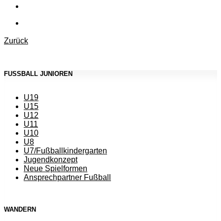
Zurück
FUSSBALL JUNIOREN
U19
U15
U12
U11
U10
U8
U7/Fußballkindergarten
Jugendkonzept
Neue Spielformen
Ansprechpartner Fußball
WANDERN