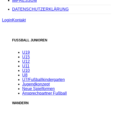
IMPRESSUM
DATENSCHUTZERKLÄRUNG
Login
Kontakt
FUSSBALL JUNIOREN
U19
U15
U12
U11
U10
U8
U7/Fußballkindergarten
Jugendkonzept
Neue Spielformen
Ansprechpartner Fußball
WANDERN