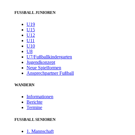
FUSSBALL JUNIOREN
U19
U15
U12
U11
U10
U8
U7/Fußballkindergarten
Jugendkonzept
Neue Spielformen
Ansprechpartner Fußball
WANDERN
Informationen
Berichte
Termine
FUSSBALL SENIOREN
1. Mannschaft