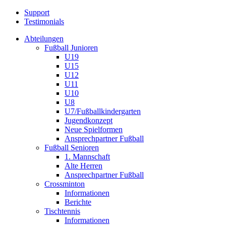
Support
Testimonials
Abteilungen
Fußball Junioren
U19
U15
U12
U11
U10
U8
U7/Fußballkindergarten
Jugendkonzept
Neue Spielformen
Ansprechpartner Fußball
Fußball Senioren
1. Mannschaft
Alte Herren
Ansprechpartner Fußball
Crossminton
Informationen
Berichte
Tischtennis
Informationen