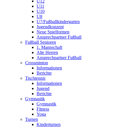
U12
U11
U10
U8
U7/Fußballkindergarten
Jugendkonzept
Neue Spielformen
Ansprechpartner Fußball
Fußball Senioren
1. Mannschaft
Alte Herren
Ansprechpartner Fußball
Crossminton
Informationen
Berichte
Tischtennis
Informationen
Jugend
Berichte
Gymnastik
Gymnastik
Fitness
Yoga
Turnen
Kinderturnen