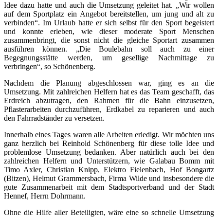
Idee dazu hatte und auch die Umsetzung geleitet hat. „Wir wollen
auf dem Sportplatz ein Angebot bereitstellen, um jung und alt zu
verbinden“. Im Urlaub hatte er sich selbst für den Sport begeistert
und konnte erleben, wie dieser moderate Sport Menschen
zusammenbringt, die sonst nicht die gleiche Sportart zusammen
ausführen können. „Die Boulebahn soll auch zu einer
Begegnungsstätte werden, um gesellige Nachmittage zu
verbringen“, so Schönenberg.
Nachdem die Planung abgeschlossen war, ging es an die
Umsetzung. Mit zahlreichen Helfern hat es das Team geschafft, das
Erdreich abzutragen, den Rahmen für die Bahn einzusetzen,
Pflasterarbeiten durchzuführen, Erdkabel zu reparieren und auch
den Fahrradständer zu versetzen.
Innerhalb eines Tages waren alle Arbeiten erledigt. Wir möchten uns
ganz herzlich bei Reinhold Schönenberg für diese tolle Idee und
problemlose Umsetzung bedanken. Aber natürlich auch bei den
zahlreichen Helfern und Unterstützern, wie Galabau Bomm mit
Timo Axler, Christian Knipp, Elektro Fielenbach, Hof Bongartz
(Bitzen), Helmut Grammersbach, Firma Wilde und insbesondere die
gute Zusammenarbeit mit dem Stadtsportverband und der Stadt
Hennef, Herrn Dohrmann.
Ohne die Hilfe aller Beteiligten, wäre eine so schnelle Umsetzung