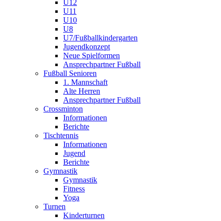
U12
U11
U10
U8
U7/Fußballkindergarten
Jugendkonzept
Neue Spielformen
Ansprechpartner Fußball
Fußball Senioren
1. Mannschaft
Alte Herren
Ansprechpartner Fußball
Crossminton
Informationen
Berichte
Tischtennis
Informationen
Jugend
Berichte
Gymnastik
Gymnastik
Fitness
Yoga
Turnen
Kinderturnen