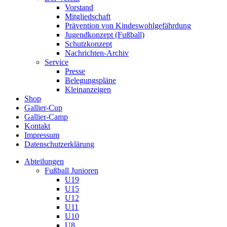
Vorstand
Mitgliedschaft
Prävention von Kindeswohlgefährdung
Jugendkonzept (Fußball)
Schutzkonzept
Nachrichten-Archiv
Service
Presse
Belegungspläne
Kleinanzeigen
Shop
Gallier-Cup
Gallier-Camp
Kontakt
Impressum
Datenschutzerklärung
Abteilungen
Fußball Junioren
U19
U15
U12
U11
U10
U8